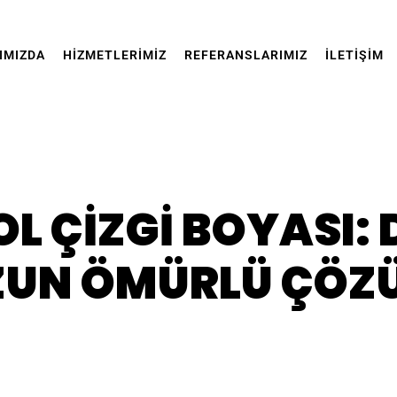
IMIZDA
HİZMETLERİMİZ
REFERANSLARIMIZ
İLETİŞİM
L ÇIZGI BOYASI: 
ZUN ÖMÜRLÜ ÇÖZ