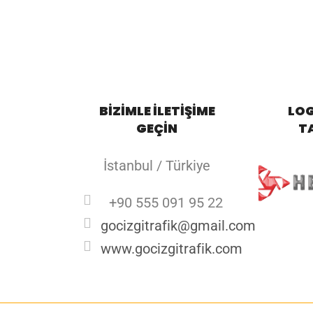
BİZİMLE İLETİŞİME
LO
GEÇİN
T
İstanbul / Türkiye
+90 555 091 95 22
gocizgitrafik@gmail.com
www.gocizgitrafik.com